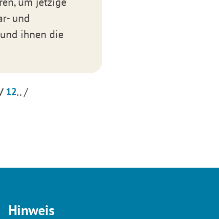
ren, um jetzige
ar- und
 und ihnen die
/
12
.. /
Hinweis