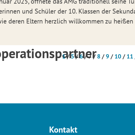
uar 2025, öffnete das AMG traditionell seine Tü
ülerinnen und Schüler der 10. Klassen der Sekund
ie deren Eltern herzlich willkommen zu heißen
perationspartner
1
/
5
/
6
/
7
/
8
/
9
/
10
/
11
Kontakt