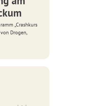
ung am
eckum
gramm „Crashkurs
 von Drogen,