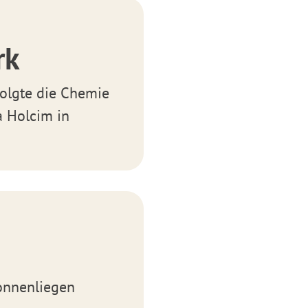
rk
olgte die Chemie
a Holcim in
onnenliegen