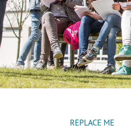
Previous
Next
REPLACE ME