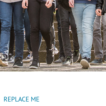
Previous
Next
REPLACE ME